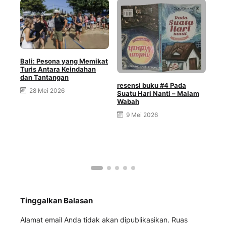
Bali: Pesona yang Memikat
Turis Antara Keindahan
dan Tantangan
resensi buku #4 Pada
28 Mei 2026
Suatu Hari Nanti – Malam
Wabah
9 Mei 2026
res
1
Tinggalkan Balasan
Alamat email Anda tidak akan dipublikasikan.
Ruas