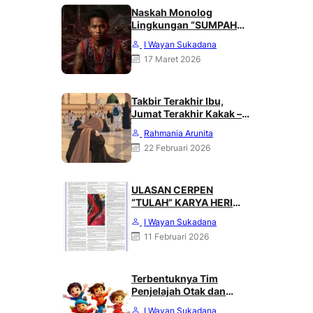
Naskah Monolog
Lingkungan “SUMPAH
DARI PUNCAK MERATUS”
I Wayan Sukadana
Karya Heri Haliling
17 Maret 2026
Takbir Terakhir Ibu,
Jumat Terakhir Kakak –
Rahmania Arunita
Rahmania Arunita
22 Februari 2026
ULASAN CERPEN
“TULAH” KARYA HERI
HALILING DI SUARA
I Wayan Sukadana
MERDEKA, MINGGU 08
11 Februari 2026
FEBRUARI 2026
Terbentuknya Tim
Penjelajah Otak dan
Angkasa : Karya Heri
I Wayan Sukadana