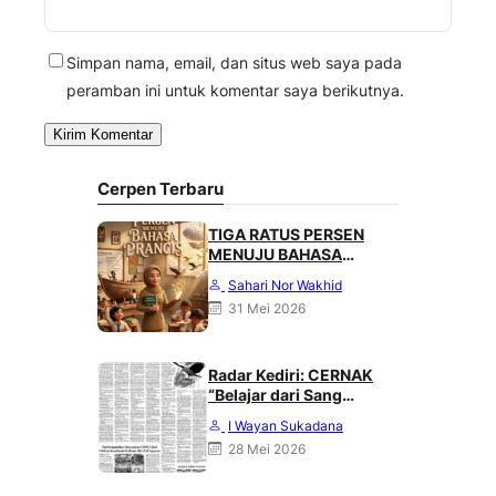
Simpan nama, email, dan situs web saya pada
peramban ini untuk komentar saya berikutnya.
Cerpen Terbaru
TIGA RATUS PERSEN
MENUJU BAHASA
PRANCIS
Sahari Nor Wakhid
31 Mei 2026
Radar Kediri: CERNAK
“Belajar dari Sang
Gagak” karya Heri
I Wayan Sukadana
Haliling
28 Mei 2026