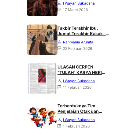
DARI PUNCAK MERATUS”
I Wayan Sukadana
Karya Heri Haliling
17 Maret 2026
Takbir Terakhir Ibu,
Jumat Terakhir Kakak –
Rahmania Arunita
Rahmania Arunita
22 Februari 2026
ULASAN CERPEN
“TULAH” KARYA HERI
HALILING DI SUARA
I Wayan Sukadana
MERDEKA, MINGGU 08
11 Februari 2026
FEBRUARI 2026
Terbentuknya Tim
Penjelajah Otak dan
Angkasa : Karya Heri
I Wayan Sukadana
Haliling
1 Februari 2026