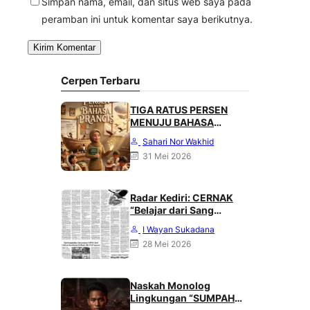
Simpan nama, email, dan situs web saya pada
peramban ini untuk komentar saya berikutnya.
Cerpen Terbaru
TIGA RATUS PERSEN
MENUJU BAHASA
PRANCIS
Sahari Nor Wakhid
31 Mei 2026
Radar Kediri: CERNAK
“Belajar dari Sang
Gagak” karya Heri
I Wayan Sukadana
Haliling
28 Mei 2026
Naskah Monolog
Lingkungan “SUMPAH