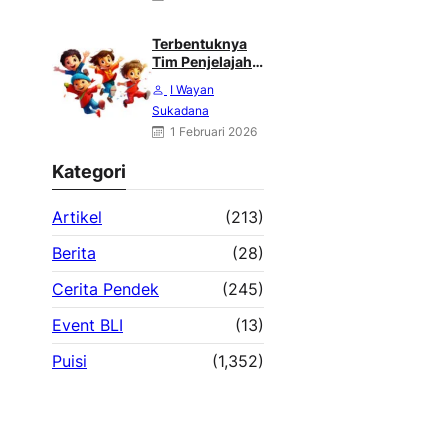
MINGGU 08
FEBRUARI 2026
Terbentuknya
Tim Penjelajah
Otak dan
I Wayan
Angkasa : Karya
Sukadana
Heri Haliling
1 Februari 2026
Kategori
Artikel
(213)
Berita
(28)
Cerita Pendek
(245)
Event BLI
(13)
Puisi
(1,352)