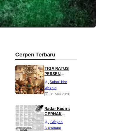
Cerpen Terbaru
TIGA RATUS
PERSEN
MENUJU
Sahari Nor
BAHASA
Wakhid
PRANCIS
31 Mei 2026
Radar Kediri:
CERNAK
“Belajar dari
I Wayan
Sang Gagak”
Sukadana
karya Heri