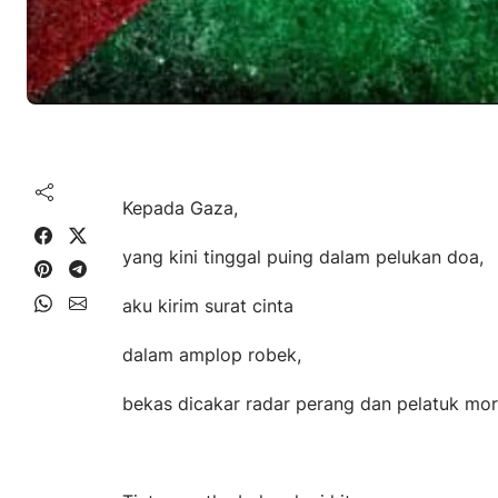
Kepada Gaza,
Share on Facebook
Share on X
yang kini tinggal puing dalam pelukan doa,
Share on Pinterest
Share on Telegram
Share on WhatsApp
Share on Email
aku kirim surat cinta
dalam amplop robek,
bekas dicakar radar perang dan pelatuk mor