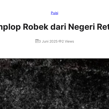
Puisi
plop Robek dari Negeri Re
3 Juni 2025
2
Views
|