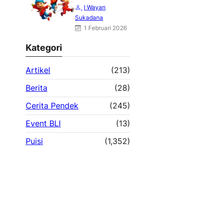
Otak dan
I Wayan
Angkasa : Karya
Sukadana
Heri Haliling
1 Februari 2026
Kategori
Artikel
(213)
Berita
(28)
Cerita Pendek
(245)
Event BLI
(13)
Puisi
(1,352)