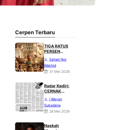
Cerpen Terbaru
TIGA RATUS
PERSEN
MENUJU
Sahari Nor
BAHASA
Wakhid
PRANCIS
31 Mei 2026
Radar Kediri:
CERNAK
“Belajar dari
I Wayan
Sang Gagak”
Sukadana
karya Heri
28 Mei 2026
Haliling
Naskah