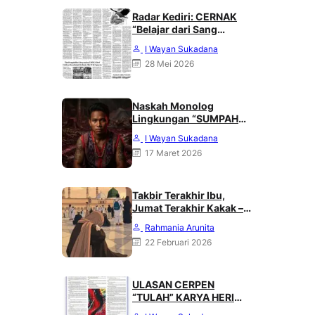
Radar Kediri: CERNAK
“Belajar dari Sang
Gagak” karya Heri
I Wayan Sukadana
Haliling
28 Mei 2026
Naskah Monolog
Lingkungan “SUMPAH
DARI PUNCAK MERATUS”
I Wayan Sukadana
Karya Heri Haliling
17 Maret 2026
Takbir Terakhir Ibu,
Jumat Terakhir Kakak –
Rahmania Arunita
Rahmania Arunita
22 Februari 2026
ULASAN CERPEN
“TULAH” KARYA HERI
HALILING DI SUARA