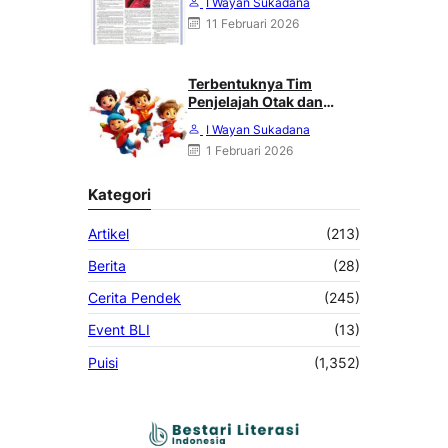
I Wayan Sukadana
MERDEKA, MINGGU 08
11 Februari 2026
FEBRUARI 2026
Terbentuknya Tim
Penjelajah Otak dan
Angkasa : Karya Heri
I Wayan Sukadana
Haliling
1 Februari 2026
Kategori
Artikel
(213)
Berita
(28)
Cerita Pendek
(245)
Event BLI
(13)
Puisi
(1,352)