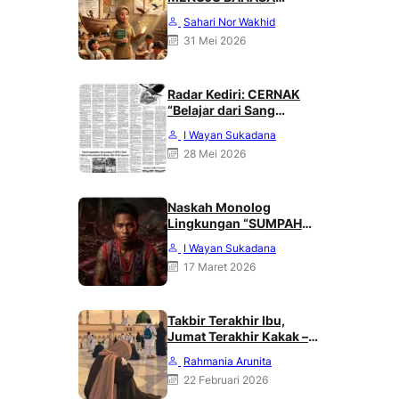
PRANCIS
Sahari Nor Wakhid
31 Mei 2026
Radar Kediri: CERNAK
“Belajar dari Sang
Gagak” karya Heri
I Wayan Sukadana
Haliling
28 Mei 2026
Naskah Monolog
Lingkungan “SUMPAH
DARI PUNCAK MERATUS”
I Wayan Sukadana
Karya Heri Haliling
17 Maret 2026
Takbir Terakhir Ibu,
Jumat Terakhir Kakak –
Rahmania Arunita
Rahmania Arunita
22 Februari 2026