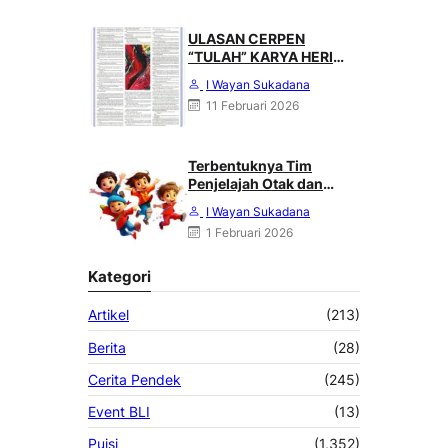
ULASAN CERPEN
“TULAH” KARYA HERI
HALILING DI SUARA
I Wayan Sukadana
MERDEKA, MINGGU 08
11 Februari 2026
FEBRUARI 2026
Terbentuknya Tim
Penjelajah Otak dan
Angkasa : Karya Heri
I Wayan Sukadana
Haliling
1 Februari 2026
Kategori
Artikel
(213)
Berita
(28)
Cerita Pendek
(245)
Event BLI
(13)
Puisi
(1,352)