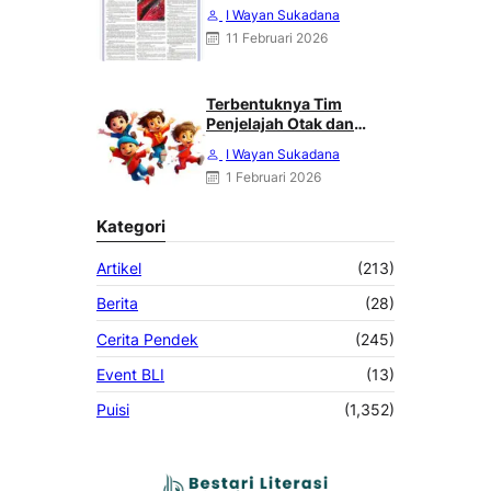
HALILING DI SUARA
I Wayan Sukadana
MERDEKA, MINGGU 08
11 Februari 2026
FEBRUARI 2026
Terbentuknya Tim
Penjelajah Otak dan
Angkasa : Karya Heri
I Wayan Sukadana
Haliling
1 Februari 2026
Kategori
Artikel
(213)
Berita
(28)
Cerita Pendek
(245)
Event BLI
(13)
Puisi
(1,352)