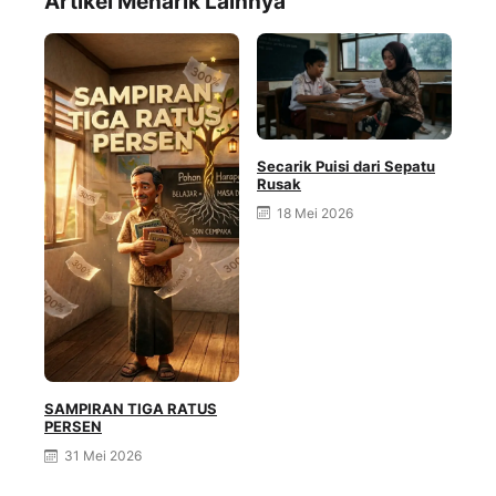
Artikel Menarik Lainnya
Secarik Puisi dari Sepatu
Rusak
18 Mei 2026
SAMPIRAN TIGA RATUS
PERSEN
Gen
31 Mei 2026