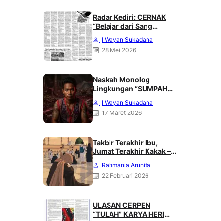
Radar Kediri: CERNAK
“Belajar dari Sang
Gagak” karya Heri
I Wayan Sukadana
Haliling
28 Mei 2026
Naskah Monolog
Lingkungan “SUMPAH
DARI PUNCAK MERATUS”
I Wayan Sukadana
Karya Heri Haliling
17 Maret 2026
Takbir Terakhir Ibu,
Jumat Terakhir Kakak –
Rahmania Arunita
Rahmania Arunita
22 Februari 2026
ULASAN CERPEN
“TULAH” KARYA HERI