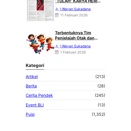
“TULAH” KARYA HERI
HALILING DI SUARA
I Wayan Sukadana
MERDEKA, MINGGU 08
11 Februari 2026
FEBRUARI 2026
Terbentuknya Tim
Penjelajah Otak dan
Angkasa : Karya Heri
I Wayan Sukadana
Haliling
1 Februari 2026
Kategori
Artikel
(213)
Berita
(28)
Cerita Pendek
(245)
Event BLI
(13)
Puisi
(1,352)