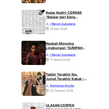
Radar Kediri: CERNAK
“Belajar dari Sang
Gagak” karya Heri
I Wayan Sukadana
Haliling
28 Mei 2026
Naskah Monolog
Lingkungan “SUMPAH
DARI PUNCAK MERATUS”
I Wayan Sukadana
Karya Heri Haliling
17 Maret 2026
Takbir Terakhir Ibu,
Jumat Terakhir Kakak –
Rahmania Arunita
Rahmania Arunita
22 Februari 2026
ULASAN CERPEN