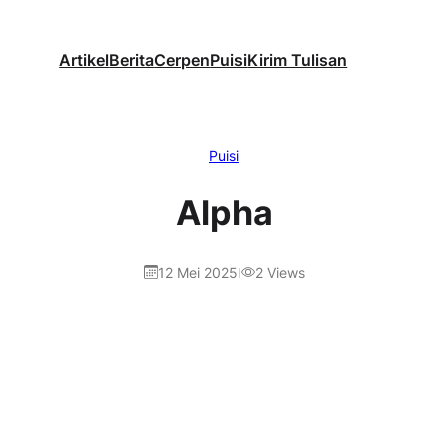
Artikel
Berita
Cerpen
Puisi
Kirim Tulisan
Puisi
Alpha
12 Mei 2025
2
Views
|