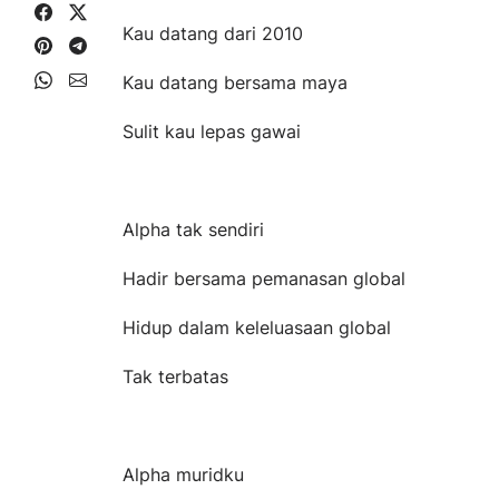
Share on Facebook
Share on X
Kau datang dari 2010
Share on Pinterest
Share on Telegram
Share on WhatsApp
Share on Email
Kau datang bersama maya
Sulit kau lepas gawai
Alpha tak sendiri
Hadir bersama pemanasan global
Hidup dalam keleluasaan global
Tak terbatas
Alpha muridku