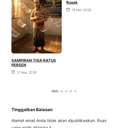
Rusak
18 Mei 2026
SAMPIRAN TIGA RATUS
PERSEN
Gen
31 Mei 2026
Tinggalkan Balasan
Alamat email Anda tidak akan dipublikasikan.
Ruas
yang wajib ditandai
*