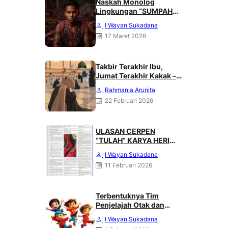
Naskah Monolog
Lingkungan “SUMPAH
DARI PUNCAK MERATUS”
I Wayan Sukadana
Karya Heri Haliling
17 Maret 2026
Takbir Terakhir Ibu,
Jumat Terakhir Kakak –
Rahmania Arunita
Rahmania Arunita
22 Februari 2026
ULASAN CERPEN
“TULAH” KARYA HERI
HALILING DI SUARA
I Wayan Sukadana
MERDEKA, MINGGU 08
11 Februari 2026
FEBRUARI 2026
Terbentuknya Tim
Penjelajah Otak dan
Angkasa : Karya Heri
I Wayan Sukadana
Haliling