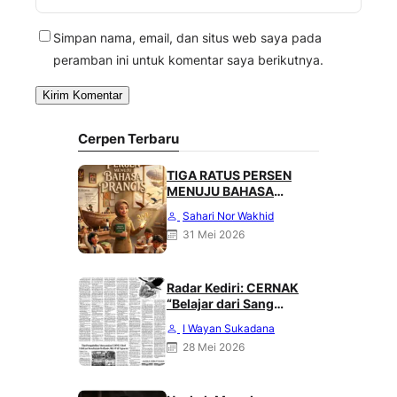
Simpan nama, email, dan situs web saya pada
peramban ini untuk komentar saya berikutnya.
Cerpen Terbaru
TIGA RATUS PERSEN
MENUJU BAHASA
PRANCIS
Sahari Nor Wakhid
31 Mei 2026
Radar Kediri: CERNAK
“Belajar dari Sang
Gagak” karya Heri
I Wayan Sukadana
Haliling
28 Mei 2026