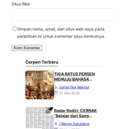
Situs Web
Simpan nama, email, dan situs web saya pada
peramban ini untuk komentar saya berikutnya.
Cerpen Terbaru
TIGA RATUS PERSEN
MENUJU BAHASA
PRANCIS
Sahari Nor Wakhid
31 Mei 2026
Radar Kediri: CERNAK
“Belajar dari Sang
Gagak” karya Heri
I Wayan Sukadana
Haliling