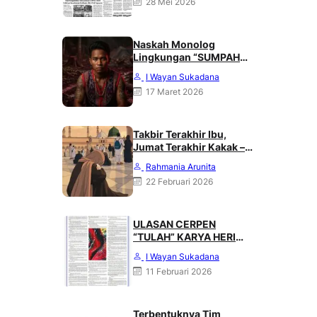
28 Mei 2026
Naskah Monolog
Lingkungan “SUMPAH
DARI PUNCAK MERATUS”
I Wayan Sukadana
Karya Heri Haliling
17 Maret 2026
Takbir Terakhir Ibu,
Jumat Terakhir Kakak –
Rahmania Arunita
Rahmania Arunita
22 Februari 2026
ULASAN CERPEN
“TULAH” KARYA HERI
HALILING DI SUARA
I Wayan Sukadana
MERDEKA, MINGGU 08
11 Februari 2026
FEBRUARI 2026
Terbentuknya Tim