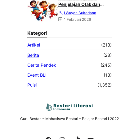
Penjelajah Otak dan
Angkasa : Karya Heri
I Wayan Sukadana
Haliling
1 Februari 2026
Kategori
Artikel
(213)
Berita
(28)
Cerita Pendek
(245)
Event BLI
(13)
Puisi
(1,352)
Guru Bestari – Mahasiswa Bestari – Pelajar Bestari I 2022