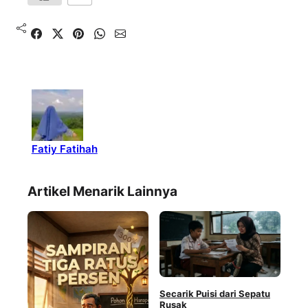
Shared
Share on X
Pin It
Send on WhatsApp
Send on Email
Fatiy Fatihah
Artikel Menarik Lainnya
Secarik Puisi dari Sepatu
Rusak