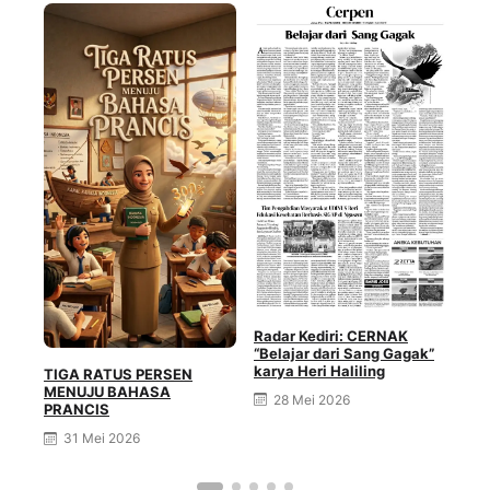
Nas
Lin
PU
Her
Radar Kediri: CERNAK
“Belajar dari Sang Gagak”
karya Heri Haliling
TIGA RATUS PERSEN
MENUJU BAHASA
28 Mei 2026
PRANCIS
31 Mei 2026