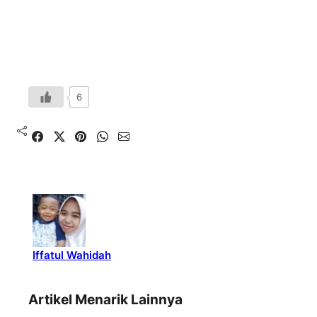
6
Shared
Share on X
Pin It
Send on WhatsApp
Send on Email
Iffatul Wahidah
Artikel Menarik Lainnya