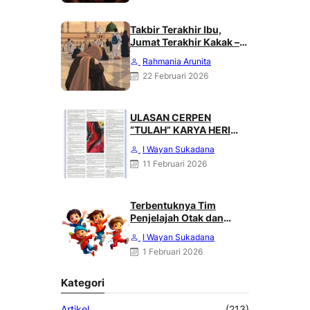
Takbir Terakhir Ibu,
Jumat Terakhir Kakak –
Rahmania Arunita
Rahmania Arunita
22 Februari 2026
ULASAN CERPEN
“TULAH” KARYA HERI
HALILING DI SUARA
I Wayan Sukadana
MERDEKA, MINGGU 08
11 Februari 2026
FEBRUARI 2026
Terbentuknya Tim
Penjelajah Otak dan
Angkasa : Karya Heri
I Wayan Sukadana
Haliling
1 Februari 2026
Kategori
Artikel
(213)