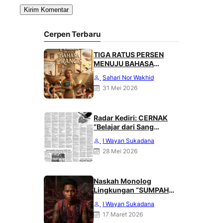
Cerpen Terbaru
TIGA RATUS PERSEN
MENUJU BAHASA
PRANCIS
Sahari Nor Wakhid
31 Mei 2026
Radar Kediri: CERNAK
“Belajar dari Sang
Gagak” karya Heri
I Wayan Sukadana
Haliling
28 Mei 2026
Naskah Monolog
Lingkungan “SUMPAH
DARI PUNCAK MERATUS”
I Wayan Sukadana
Karya Heri Haliling
17 Maret 2026